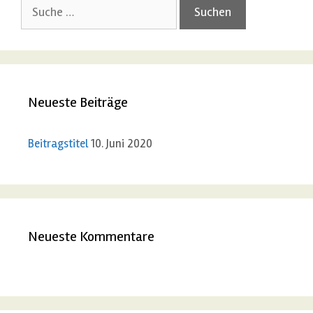
S
u
c
h
e
Neueste Beiträge
n
a
c
Beitragstitel
10. Juni 2020
h
:
Neueste Kommentare