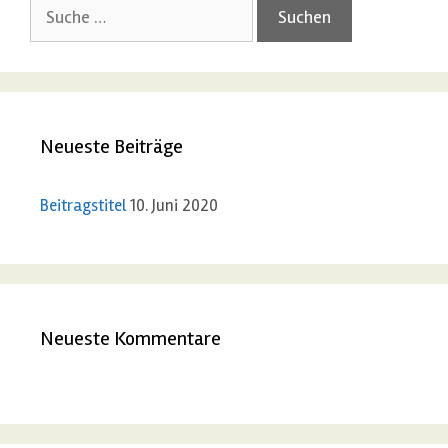
S
u
c
h
e
Neueste Beiträge
n
a
c
Beitragstitel
10. Juni 2020
h
:
Neueste Kommentare